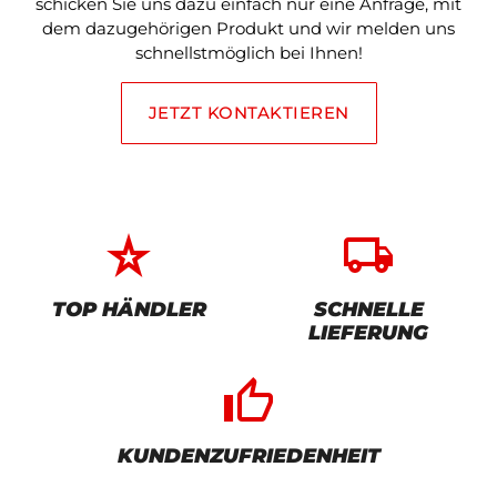
schicken Sie uns dazu einfach nur eine Anfrage, mit
dem dazugehörigen Produkt und wir melden uns
schnellstmöglich bei Ihnen!
JETZT KONTAKTIEREN
star_rate
local_shipping
TOP HÄNDLER
SCHNELLE
LIEFERUNG
thumb_up_alt
KUNDENZUFRIEDENHEIT