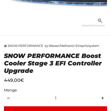
SNOW PERFORMANCE
Wasser/Methanol-Einspritzsystem
store
folder
SNOW PERFORMANCE Boost
Cooler Stage 3 EFI Controller
Upgrade
449,00€
Menge
remove
add