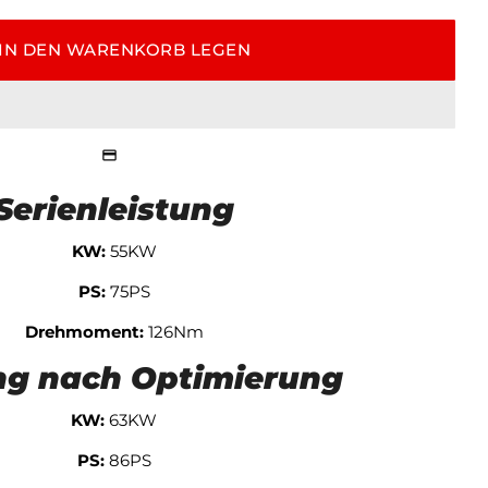
IN DEN WARENKORB LEGEN
Serienleistung
KW:
55KW
PS:
75PS
Drehmoment:
126Nm
ng nach Optimierung
KW:
63KW
PS:
86PS