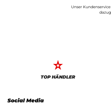
Unser Kundenservice h
dazug
star_rate
TOP HÄNDLER
Social Media