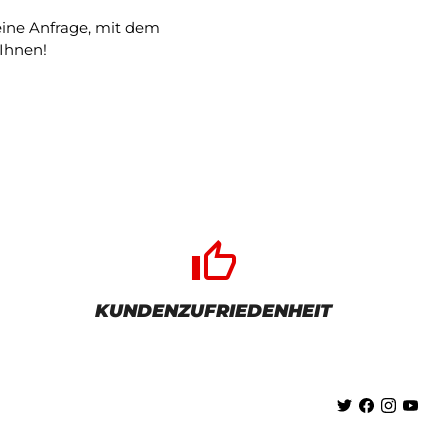
 eine Anfrage, mit dem
Ihnen!
thumb_up_alt
KUNDENZUFRIEDENHEIT