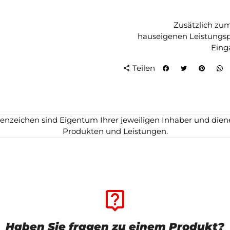
Zusätzlich zu
hauseigenen Leistungspr
Eing
Teilen
share
zeichen sind Eigentum Ihrer jeweiligen Inhaber und dienen
Produkten und Leistungen.
live_help
Haben Sie fragen zu einem Produkt?