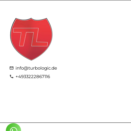
info@turbologic.de
email
+4933222867116
phone