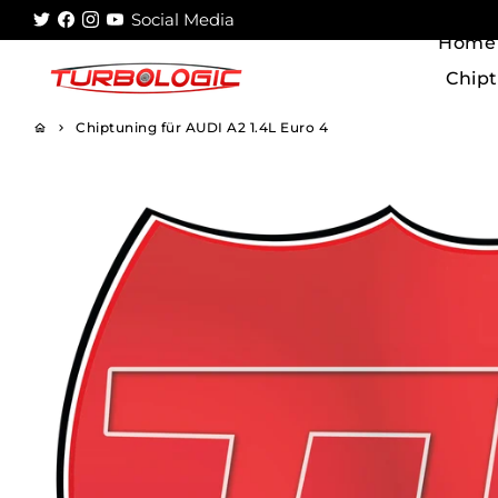
Direkt
Social Media
zum
Home
Inhalt
Chip
Chiptuning für AUDI A2 1.4L Euro 4
home
keyboard_arrow_right