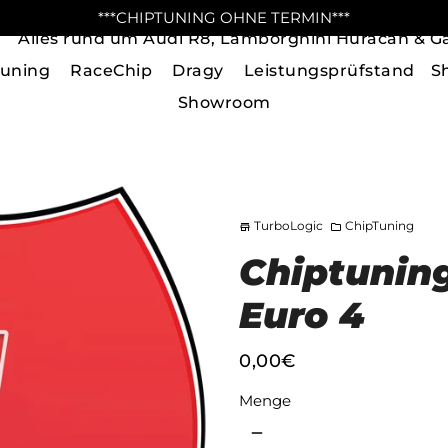
***CHIPTUNING OHNE TERMIN***
Alles rund um Audi R8, Lamborghini Huracan & Ga
tuning
RaceChip
Dragy
Leistungsprüfstand
S
Showroom
TurboLogic
ChipTuning
store
folder
Chiptuning
Euro 4
0,00€
Menge
remove