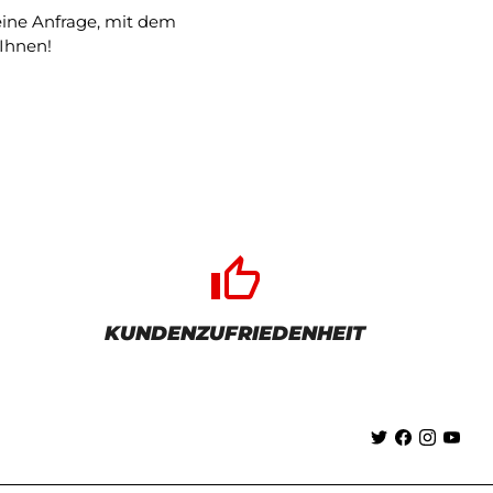
 eine Anfrage, mit dem
Ihnen!
thumb_up_alt
KUNDENZUFRIEDENHEIT