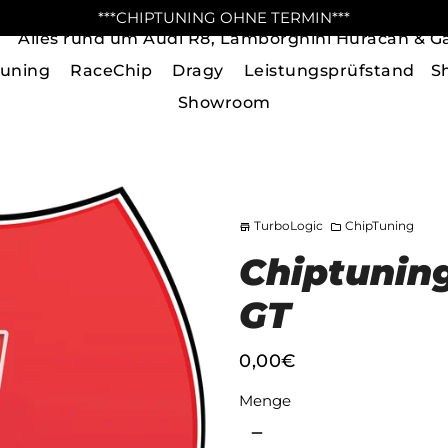
***CHIPTUNING OHNE TERMIN***
Alles rund um Audi R8, Lamborghini Huracan & Ga
tuning
RaceChip
Dragy
Leistungsprüfstand
S
Showroom
TurboLogic
ChipTuning
store
folder
Chiptunin
GT
0,00€
Menge
remove