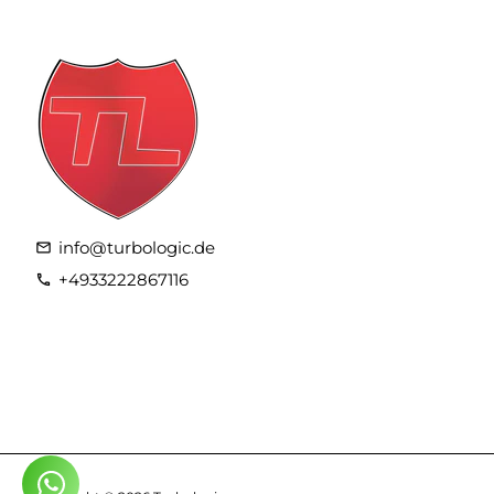
info@turbologic.de
email
+4933222867116
phone