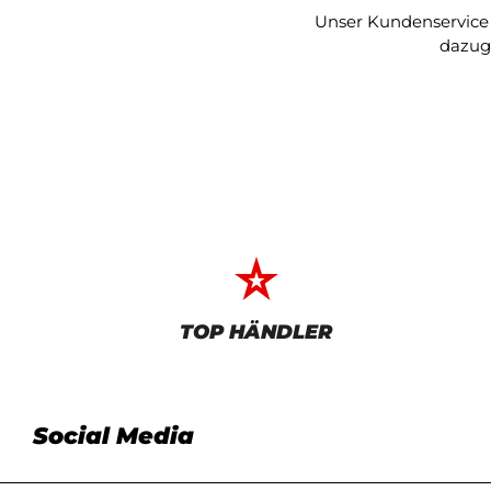
Unser Kundenservice h
dazug
star_rate
TOP HÄNDLER
Social Media