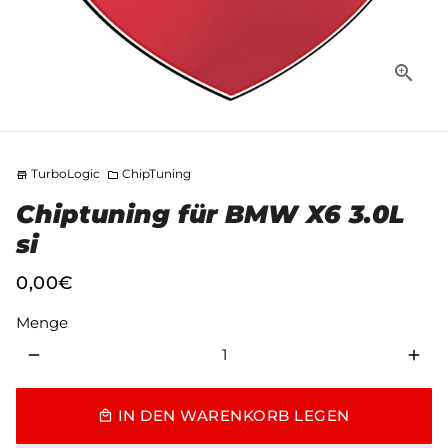
TurboLogic
ChipTuning
store
folder
Chiptuning für BMW X6 3.0L
si
0,00€
Menge
remove
add
IN DEN WARENKORB LEGEN
local_mall