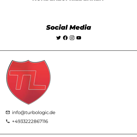
Social Media
info@turbologic.de
email
+4933222867116
phone