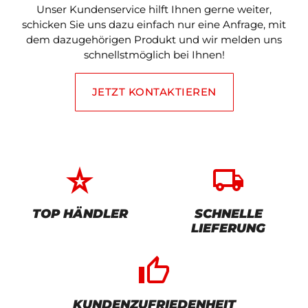
Unser Kundenservice hilft Ihnen gerne weiter,
schicken Sie uns dazu einfach nur eine Anfrage, mit
dem dazugehörigen Produkt und wir melden uns
schnellstmöglich bei Ihnen!
JETZT KONTAKTIEREN
star_rate
local_shipping
TOP HÄNDLER
SCHNELLE
LIEFERUNG
thumb_up_alt
KUNDENZUFRIEDENHEIT