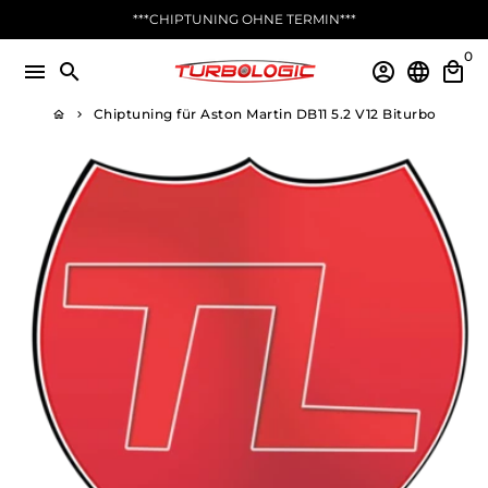
Direkt
***CHIPTUNING OHNE TERMIN***
zum
0
Inhalt
menu
search
account_circle
language
local_mall
Chiptuning für Aston Martin DB11 5.2 V12 Biturbo
home
keyboard_arrow_right