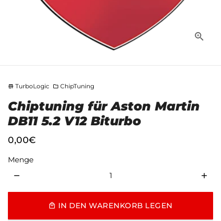
TurboLogic
ChipTuning
store
folder
Chiptuning für Aston Martin
DB11 5.2 V12 Biturbo
0,00€
Menge
remove
add
IN DEN WARENKORB LEGEN
local_mall