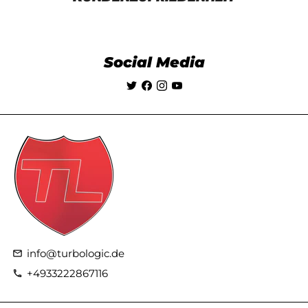
Social Media
info@turbologic.de
email
+4933222867116
phone