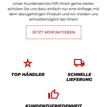
Unser Kundenservice hilft Ihnen gerne weiter,
schicken Sie uns dazu einfach nur eine Anfrage, mit
dem dazugehörigen Produkt und wir melden uns
schnellstmöglich bei Ihnen!
JETZT KONTAKTIEREN
star_rate
local_shipping
TOP HÄNDLER
SCHNELLE
LIEFERUNG
thumb_up_alt
KUNDENZUFRIEDENHEIT