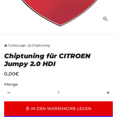
TurboLogic
ChipTuning
store
folder
Chiptuning für CITROEN
Jumpy 2.0 HDI
0,00€
Menge
remove
add
IN DEN WARENKORB LEGEN
local_mall