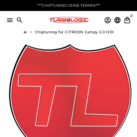
Direkt
***CHIPTUNING OHNE TERMIN***
zum
0
Inhalt
menu
search
account_circle
language
local_mall
Chiptuning für CITROEN Jumpy 2.0 HDI
home
keyboard_arrow_right