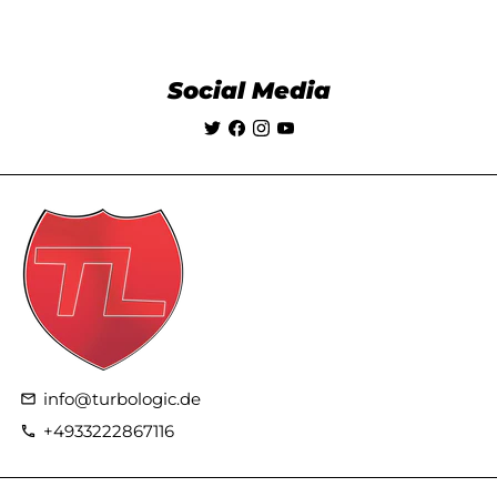
Social Media
info@turbologic.de
email
+4933222867116
phone