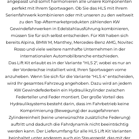
angepasst und somit harmonieren alle unsere Komponenten
perfekt mit Ihrem Sportwagen. Ob Sie das HLS mit Ihrem
Serienfahrwerk kombinieren oder mit unseren zu den weltweit
zu den Top-Aftermarketprodukten zählenden KW
Gewindefahrwerken in Edelstahlausführung kombinieren,
müssen Sie für sich selbst entscheiden. Für KW haben sich
bereits Alpina, BMW M, Manthey, Mercedes-Benz AMG, Novitec
Rosso und viele weitere namhafte Unternehmen in der
internationalen Automobilbranche entschieden.
Das Lift Kit erlaubt es in der Variante "HLS 2", wobei es nur an
der Vorderachse installiert wird, Ihren Sportwagen vorne
anzuheben. Wenn Sie sich für die Variante "HLS 4" entscheiden,
wird Ihr gesamtes Fahrzeug angehoben. Dazu wird an jedem
KW Gewindefederbein ein Hydraulikzylinder zwischen
Federteller und Feder montiert. Der große Vorteil des
Hydrauliksystems besteht darin, dass im Fahrbetrieb keine
Komprimierung (Bewegung) der ausgefahrenen
Zylindereinheit (keine unerwünschte zusätzliche Federung)
auftritt und dadurch die Fahrdynamik nicht beeinträchtig
werden kann. Der Lieferumfang für alle HLS Lift Kit Varianten
beinhaltet unter anderem auch ein Steuergerät, das mit der