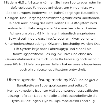
Mit dem HLS Lift-System können Sie Ihren Sportwagen oder Ihr
tiefergelegtes Fahrzeug anheben, um Hindernisse wie
Speedbumpers, Bodenwellen, Bahnübergänge, Baustellen,
Garagen- und Tiefgarageneinfahrten gefahrlos zu überfahren.
Je nach Ausführung des installierten HLS Lift-System wird
entweder Ihr Fahrzeug an der Vorderachse oder an beiden
Achsen um bis zu 45 Millimeter hydraulisch angehoben.
So wird verhindert, dass Ihre Aerodynamikkomponenten,
Unterbodenschutz oder gar Ölwanne beschädigt werden. Das
Lift-System ist je nach Fahrzeugtyp und Modell als
fahrzeugspezifische Lösung inklusive und ohne KW
Gewindefahrwerk erhältlich. Sollte Ihr Fahrzeug noch nicht in
unser KW HLS Lieferprogramm fallen, haben unsere Ingenieure
auch ein universelles Liftsystem entwickelt.
Überzeugende Lösung made by KW
Für eine große
Bandbreite an Supersportwagen und selbst für
Kompaktmodelle ist unser HLS als anwendungsspezifische
Lösung lieferbar. Dabei sind alle Lieferbestandteile wie die
Hydraulikleitungen, Hydraulikpumpe auf Ihr Fahrzeug