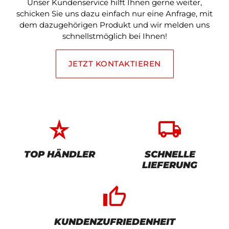
Unser Kundenservice hilft Ihnen gerne weiter,
schicken Sie uns dazu einfach nur eine Anfrage, mit
dem dazugehörigen Produkt und wir melden uns
schnellstmöglich bei Ihnen!
JETZT KONTAKTIEREN
star_rate
local_shipping
TOP HÄNDLER
SCHNELLE
LIEFERUNG
thumb_up_alt
KUNDENZUFRIEDENHEIT