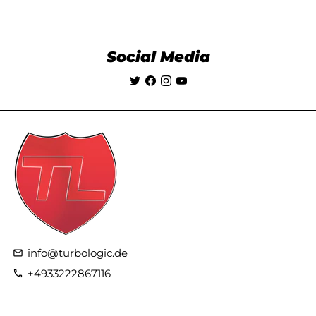
Social Media
info@turbologic.de
email
+4933222867116
phone