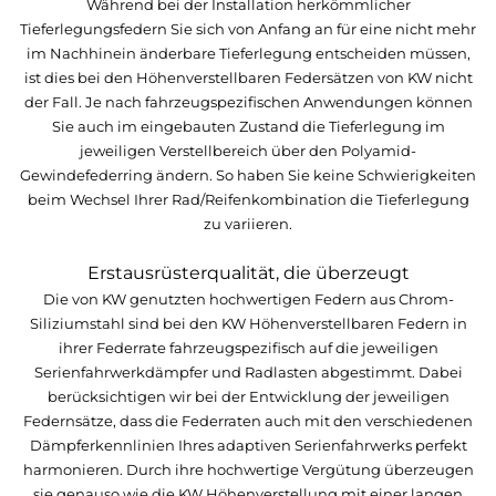
Während bei der Installation herkömmlicher
Tieferlegungsfedern Sie sich von Anfang an für eine nicht mehr
im Nachhinein änderbare Tieferlegung entscheiden müssen,
ist dies bei den Höhenverstellbaren Federsätzen von KW nicht
der Fall. Je nach fahrzeugspezifischen Anwendungen können
Sie auch im eingebauten Zustand die Tieferlegung im
jeweiligen Verstellbereich über den Polyamid-
Gewindefederring ändern. So haben Sie keine Schwierigkeiten
beim Wechsel Ihrer Rad/Reifenkombination die Tieferlegung
zu variieren.
Erstausrüsterqualität, die überzeugt
Die von KW genutzten hochwertigen Federn aus Chrom-
Siliziumstahl sind bei den KW Höhenverstellbaren Federn in
ihrer Federrate fahrzeugspezifisch auf die jeweiligen
Serienfahrwerkdämpfer und Radlasten abgestimmt. Dabei
berücksichtigen wir bei der Entwicklung der jeweiligen
Federnsätze, dass die Federraten auch mit den verschiedenen
Dämpferkennlinien Ihres adaptiven Serienfahrwerks perfekt
harmonieren. Durch ihre hochwertige Vergütung überzeugen
sie genauso wie die KW Höhenverstellung mit einer langen