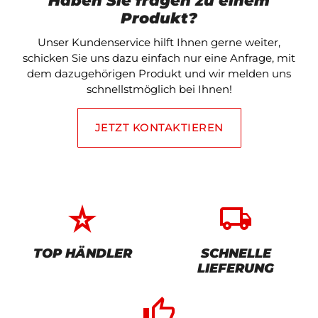
Haben Sie fragen zu einem
Produkt?
Unser Kundenservice hilft Ihnen gerne weiter,
schicken Sie uns dazu einfach nur eine Anfrage, mit
dem dazugehörigen Produkt und wir melden uns
schnellstmöglich bei Ihnen!
JETZT KONTAKTIEREN
star_rate
local_shipping
TOP HÄNDLER
SCHNELLE
LIEFERUNG
thumb_up_alt