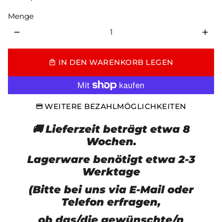
Menge
remove
add
IN DEN WARENKORB LEGEN
local_mall
WEITERE BEZAHLMÖGLICHKEITEN
🚚 Lieferzeit beträgt etwa 8
Wochen.
Lagerware benötigt etwa 2-3
Werktage
(Bitte bei uns via E-Mail oder
Telefon erfragen,
ob das/die gewünschte/n