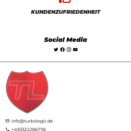
KUNDENZUFRIEDENHEIT
Social Media
info@turbologic.de
email
+4933222867116
phone