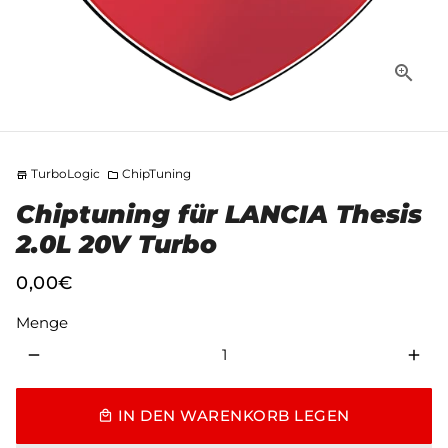
TurboLogic
ChipTuning
store
folder
Chiptuning für LANCIA Thesis
2.0L 20V Turbo
0,00€
Menge
remove
add
IN DEN WARENKORB LEGEN
local_mall