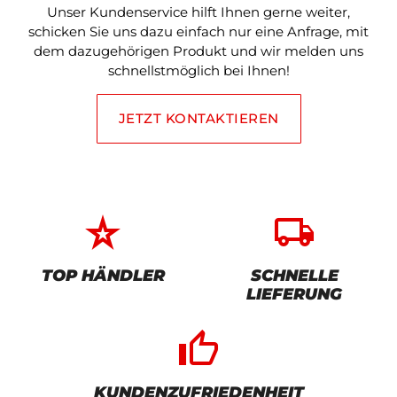
Unser Kundenservice hilft Ihnen gerne weiter,
schicken Sie uns dazu einfach nur eine Anfrage, mit
dem dazugehörigen Produkt und wir melden uns
schnellstmöglich bei Ihnen!
JETZT KONTAKTIEREN
star_rate
local_shipping
TOP HÄNDLER
SCHNELLE
LIEFERUNG
thumb_up_alt
KUNDENZUFRIEDENHEIT