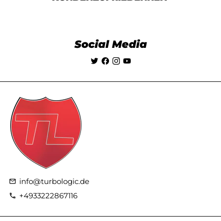
Social Media
info@turbologic.de
email
+4933222867116
phone