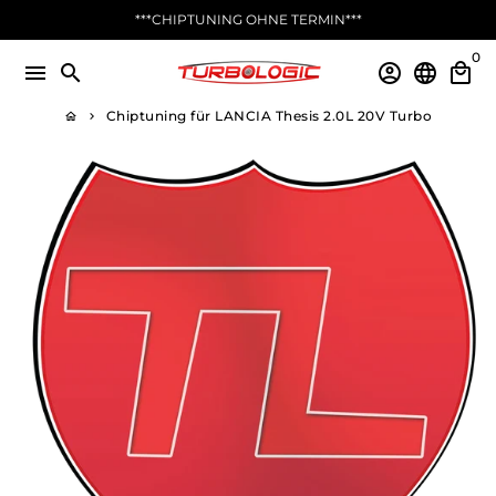
Direkt
***CHIPTUNING OHNE TERMIN***
zum
0
Inhalt
menu
search
account_circle
language
local_mall
Chiptuning für LANCIA Thesis 2.0L 20V Turbo
home
keyboard_arrow_right