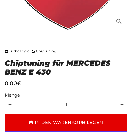
TurboLogic
ChipTuning
store
folder
Chiptuning für MERCEDES
BENZ E 430
0,00€
Menge
remove
add
IN DEN WARENKORB LEGEN
local_mall