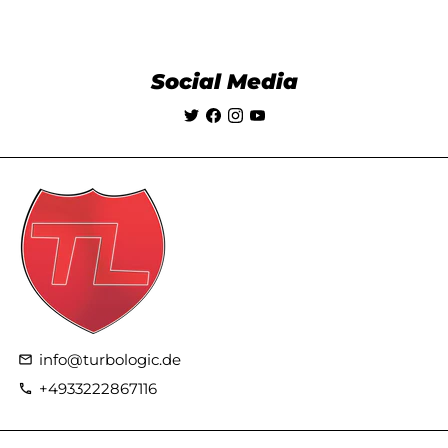
Social Media
info@turbologic.de
email
+4933222867116
phone