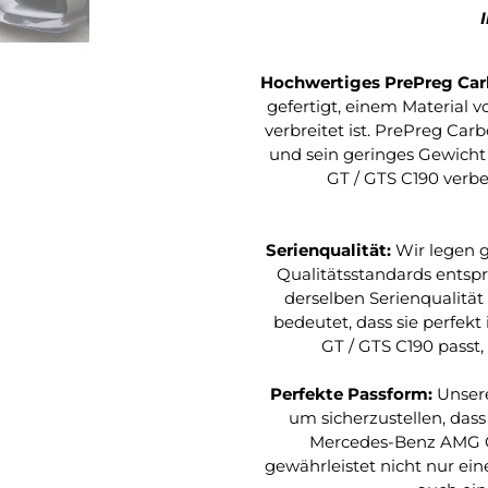
Hochwertiges PrePreg Car
gefertigt, einem Material v
verbreitet ist. PrePreg Car
und sein geringes Gewicht
GT / GTS C190 verbe
Serienqualität:
Wir legen g
Qualitätsstandards entspr
derselben Serienqualität 
bedeutet, dass sie perfek
GT / GTS C190 passt
Perfekte Passform:
Unsere
um sicherzustellen, dass
Mercedes-Benz AMG GT 
gewährleistet nicht nur ein