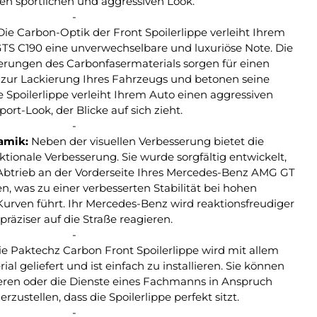
en sportlichen und aggressiven Look.
-
ie Carbon-Optik der Front Spoilerlippe verleiht Ihrem
S C190 eine unverwechselbare und luxuriöse Note. Die
ierungen des Carbonfasermaterials sorgen für einen
zur Lackierung Ihres Fahrzeugs und betonen seine
se Spoilerlippe verleiht Ihrem Auto einen aggressiven
ort-Look, der Blicke auf sich zieht.
-
amik:
Neben der visuellen Verbesserung bietet die
ktionale Verbesserung. Sie wurde sorgfältig entwickelt,
trieb an der Vorderseite Ihres Mercedes-Benz AMG GT
n, was zu einer verbesserten Stabilität bei hohen
urven führt. Ihr Mercedes-Benz wird reaktionsfreudiger
präziser auf die Straße reagieren.
-
e Paktechz Carbon Front Spoilerlippe wird mit allem
l geliefert und ist einfach zu installieren. Sie können
lieren oder die Dienste eines Fachmanns in Anspruch
zustellen, dass die Spoilerlippe perfekt sitzt.
-