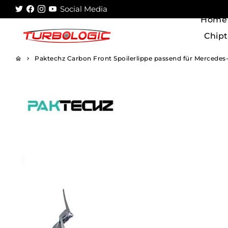
Direkt
Social Media
zum
Home
Inhalt
Chip
Paktechz Carbon Front Spoilerlippe passend für Mercedes-
home
keyboard_arrow_right