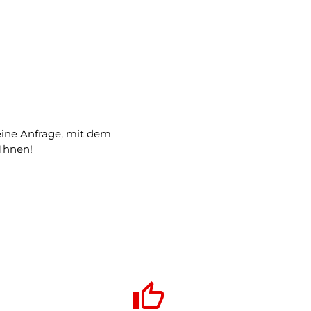
 eine Anfrage, mit dem
Ihnen!
thumb_up_alt