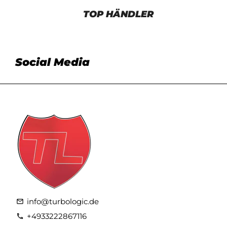
TOP HÄNDLER
Social Media
info@turbologic.de
email
+4933222867116
phone