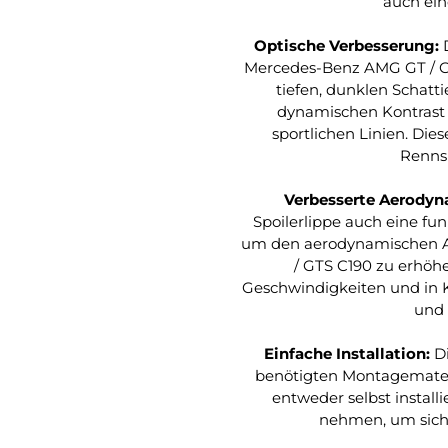
auch ein
Optische Verbesserung:
D
Mercedes-Benz AMG GT / GT
tiefen, dunklen Schatt
dynamischen Kontrast 
sportlichen Linien. Die
Rennsp
Verbesserte Aerodyn
Spoilerlippe auch eine fun
um den aerodynamischen Ab
/ GTS C190 zu erhöhe
Geschwindigkeiten und in K
und 
Einfache Installation:
Di
benötigten Montagemateria
entweder selbst instal
nehmen, um sicher