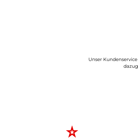
Unser Kundenservice h
dazug
star_rate