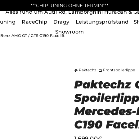
***CHIPTUNING OHNE TERMIN***
Alles rund um Audi R8, Lamborghini Huracan & Ga
tuning
RaceChip
Dragy
Leistungsprüfstand
S
Showroom
Benz AMG GT / GTS C190 Facelift
Paktechz
Frontspoilerlippe
store
folder
Paktechz 
Spoilerlip
Mercedes-
C190 Facel
1.699,00€