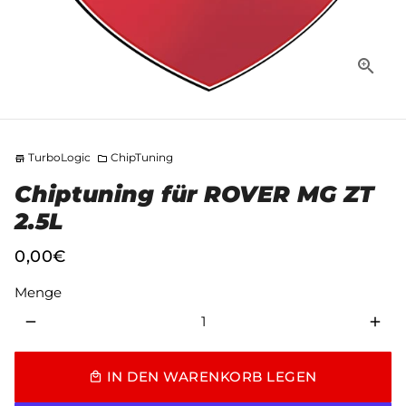
TurboLogic
ChipTuning
store
folder
Chiptuning für ROVER MG ZT
2.5L
0,00€
Menge
remove
add
IN DEN WARENKORB LEGEN
local_mall