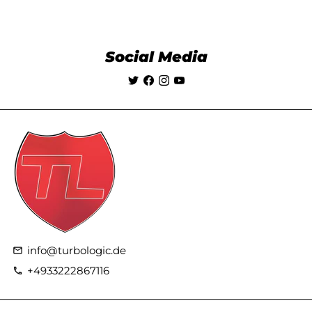
Social Media
info@turbologic.de
email
+4933222867116
phone