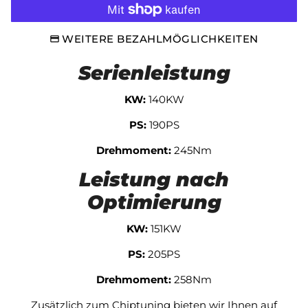
WEITERE BEZAHLMÖGLICHKEITEN
Serienleistung
KW:
140KW
PS:
190PS
Drehmoment:
245Nm
Leistung nach
Optimierung
KW:
151KW
PS:
205PS
Drehmoment:
258Nm
Zusätzlich zum Chiptuning bieten wir Ihnen auf