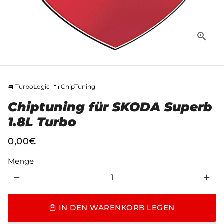
TurboLogic
ChipTuning
store
folder
Chiptuning für SKODA Superb
1.8L Turbo
0,00€
Menge
remove
add
IN DEN WARENKORB LEGEN
local_mall