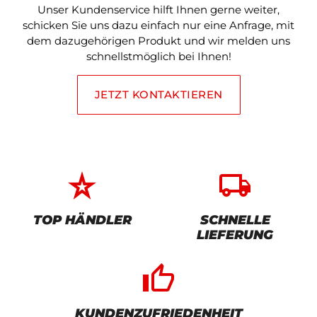
Unser Kundenservice hilft Ihnen gerne weiter,
schicken Sie uns dazu einfach nur eine Anfrage, mit
dem dazugehörigen Produkt und wir melden uns
schnellstmöglich bei Ihnen!
JETZT KONTAKTIEREN
star_rate
local_shipping
TOP HÄNDLER
SCHNELLE
LIEFERUNG
thumb_up_alt
KUNDENZUFRIEDENHEIT