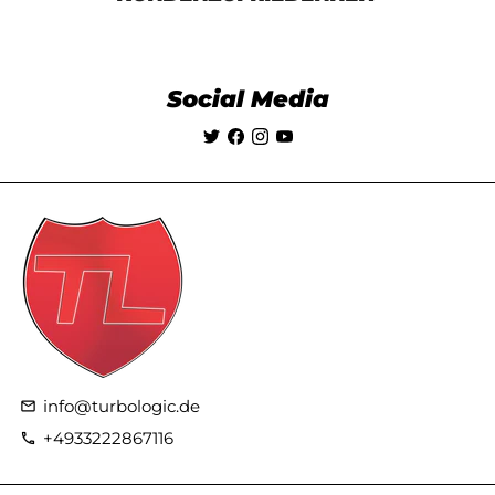
Social Media
info@turbologic.de
email
+4933222867116
phone