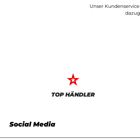
Unser Kundenservice h
dazug
star_rate
TOP HÄNDLER
Social Media