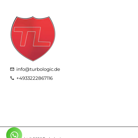
info@turbologic.de
email
+4933222867116
phone