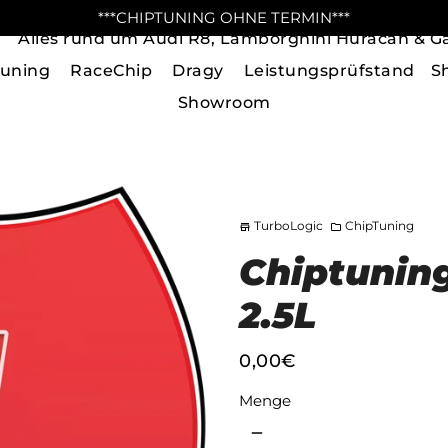
***CHIPTUNING OHNE TERMIN***
Alles rund um Audi R8, Lamborghini Huracan & Ga
tuning
RaceChip
Dragy
Leistungsprüfstand
S
Showroom
TurboLogic
ChipTuning
store
folder
Chiptunin
2.5L
0,00€
Menge
remove