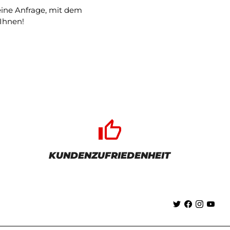
 eine Anfrage, mit dem
Ihnen!
thumb_up_alt
KUNDENZUFRIEDENHEIT