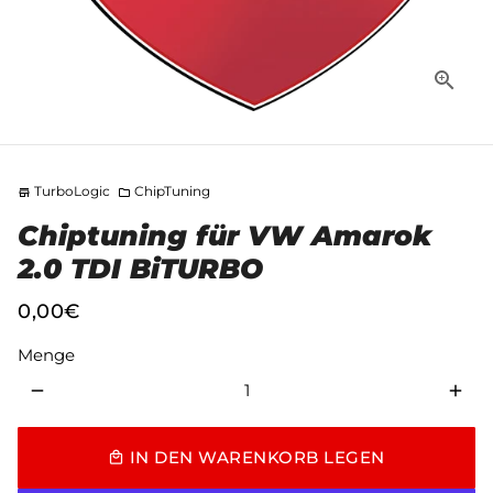
TurboLogic
ChipTuning
store
folder
Chiptuning für VW Amarok
2.0 TDI BiTURBO
0,00€
Menge
remove
add
IN DEN WARENKORB LEGEN
local_mall