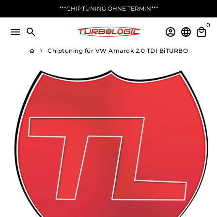
Direkt
***CHIPTUNING OHNE TERMIN***
zum
0
Inhalt
menu
search
account_circle
language
local_mall
Chiptuning für VW Amarok 2.0 TDI BiTURBO
home
keyboard_arrow_right