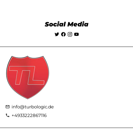
Social Media
info@turbologic.de
email
+4933222867116
phone