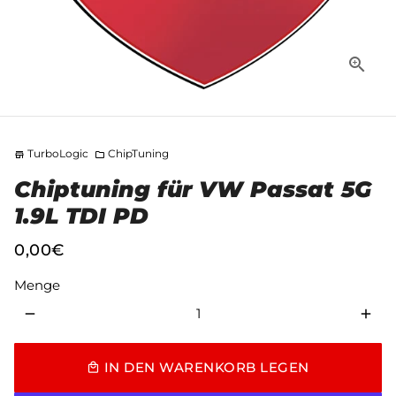
TurboLogic
ChipTuning
store
folder
Chiptuning für VW Passat 5G
1.9L TDI PD
0,00€
Menge
remove
add
IN DEN WARENKORB LEGEN
local_mall