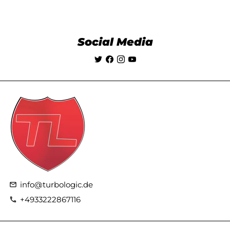
Social Media
info@turbologic.de
email
+4933222867116
phone