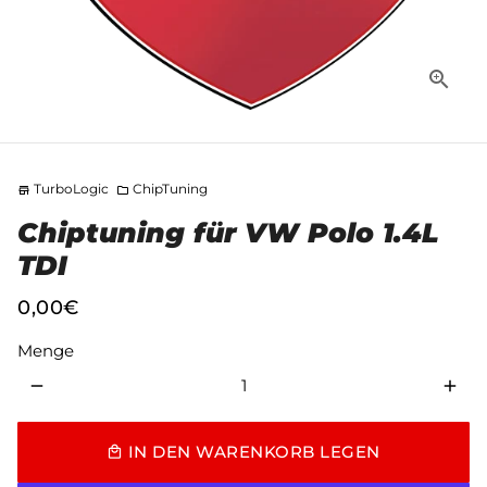
TurboLogic
ChipTuning
store
folder
Chiptuning für VW Polo 1.4L
TDI
0,00€
Menge
remove
add
IN DEN WARENKORB LEGEN
local_mall