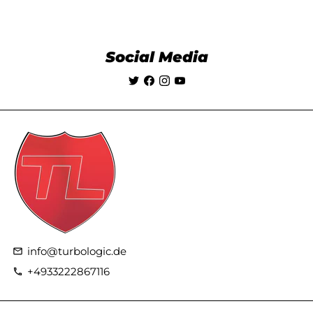
Social Media
info@turbologic.de
email
+4933222867116
phone