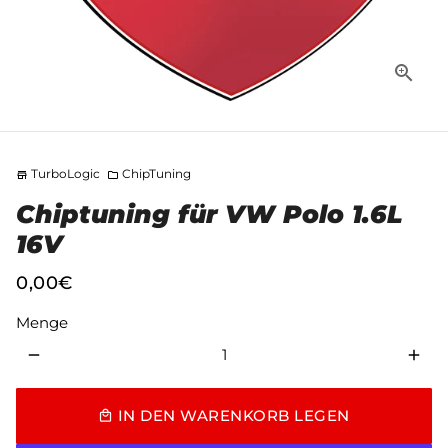
TurboLogic
ChipTuning
store
folder
Chiptuning für VW Polo 1.6L
16V
0,00€
Menge
remove
add
IN DEN WARENKORB LEGEN
local_mall