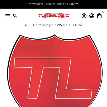
Direkt
***CHIPTUNING OHNE TERMIN***
zum
0
Inhalt
menu
search
account_circle
language
local_mall
Chiptuning für VW Polo 1.6L 16V
home
keyboard_arrow_right