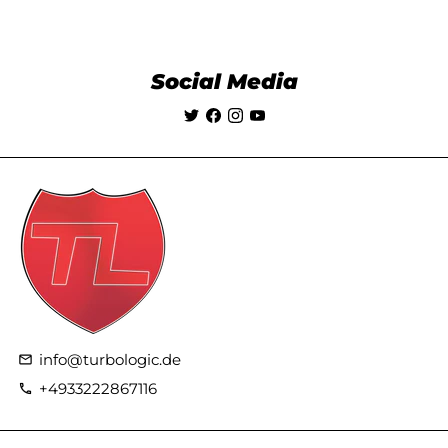
Social Media
info@turbologic.de
email
+4933222867116
phone